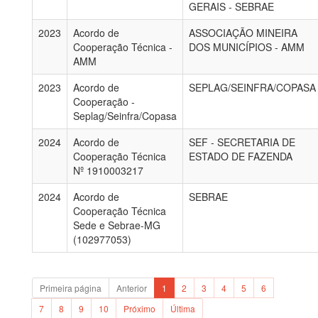
GERAIS - SEBRAE
2023
Acordo de
ASSOCIAÇÃO MINEIRA
Cooperação Técnica -
DOS MUNICÍPIOS - AMM
AMM
2023
Acordo de
SEPLAG/SEINFRA/COPASA
Cooperação -
Seplag/Seinfra/Copasa
2024
Acordo de
SEF - SECRETARIA DE
Cooperação Técnica
ESTADO DE FAZENDA
Nº 1910003217
2024
Acordo de
SEBRAE
Cooperação Técnica
Sede e Sebrae-MG
(102977053)
Primeira página
Anterior
1
2
3
4
5
6
7
8
9
10
Próximo
Última