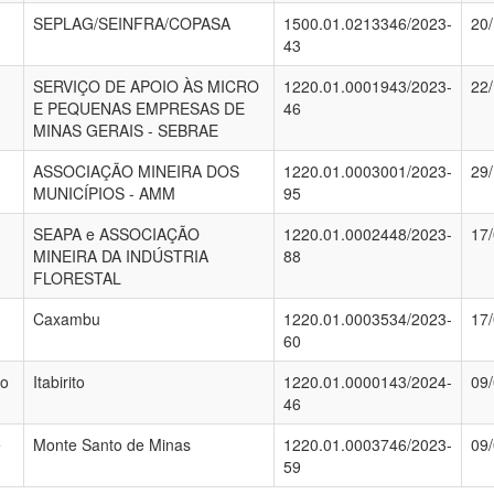
SEPLAG/SEINFRA/COPASA
1500.01.0213346/2023-
20
43
SERVIÇO DE APOIO ÀS MICRO
1220.01.0001943/2023-
22
E PEQUENAS EMPRESAS DE
46
MINAS GERAIS - SEBRAE
ASSOCIAÇÃO MINEIRA DOS
1220.01.0003001/2023-
29
MUNICÍPIOS - AMM
95
SEAPA e ASSOCIAÇÃO
1220.01.0002448/2023-
17
MINEIRA DA INDÚSTRIA
88
FLORESTAL
Caxambu
1220.01.0003534/2023-
17
60
to
Itabirito
1220.01.0000143/2024-
09
46
e
Monte Santo de Minas
1220.01.0003746/2023-
09
59