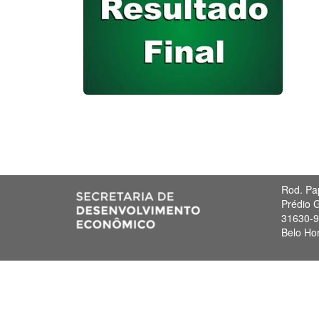
Rod. Pa
Prédio G
31630-
Belo Ho