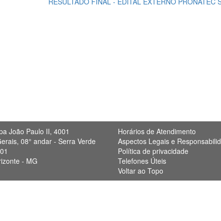
RESULTADO FINAL - EDITAL EXTERNO PRONATEC S
pa João Paulo II, 4001
Horários de Atendimento
erais, 08° andar - Serra Verde
Aspectos Legais e Responsabili
901
Política de privacidade
rizonte - MG
Telefones Úteis
Voltar ao Topo