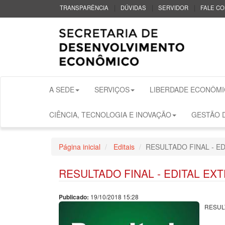
|
|
|
TRANSPARÊNCIA
DÚVIDAS
SERVIDOR
FALE C
A SEDE
SERVIÇOS
LIBERDADE ECONÔMI
CIÊNCIA, TECNOLOGIA E INOVAÇÃO
GESTÃO D
Página inicial
Editais
RESULTADO FINAL - E
RESULTADO FINAL - EDITAL EX
19/10/2018 15:28
Publicado:
RESUL