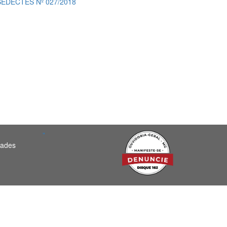
EDECTES Nº 027/2018
"
dades