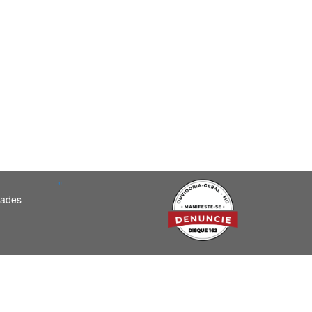
"
dades