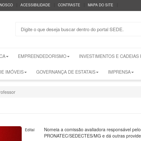
|
|
|
|
ONOSCO
ACESSIBILIDADE
CONTRASTE
MAPA DO SITE
CA
EMPREENDEDORISMO
INVESTIMENTOS E CADEIAS
E IMÓVEIS
GOVERNANÇA DE ESTATAIS
IMPRENSA
rofessor
Nomeia a comissão avaliadora responsável pelos
Edital
PRONATEC/SEDECTES/MG e dá outras providen