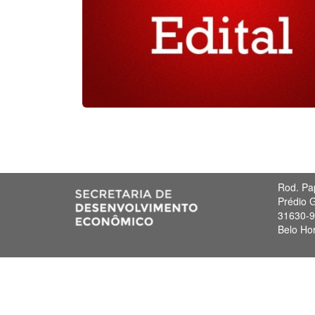
Rod. Pa
Prédio G
31630-
Belo Ho