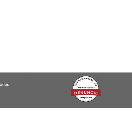
"
dades