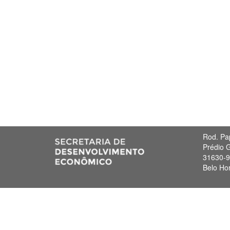
Rod. Pa
Prédio G
31630-
Belo Ho