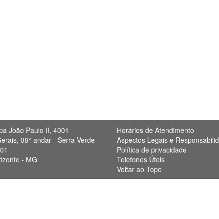
pa João Paulo II, 4001
Horários de Atendimento
erais, 08° andar - Serra Verde
Aspectos Legais e Responsabili
901
Política de privacidade
rizonte - MG
Telefones Úteis
Voltar ao Topo