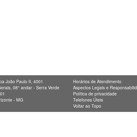
pa João Paulo II, 4001
Horários de Atendimento
erais, 08° andar - Serra Verde
Aspectos Legais e Responsabili
901
Política de privacidade
rizonte - MG
Telefones Úteis
Voltar ao Topo