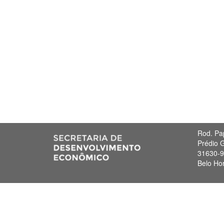
Rod. Pa
Prédio G
31630-
Belo Ho