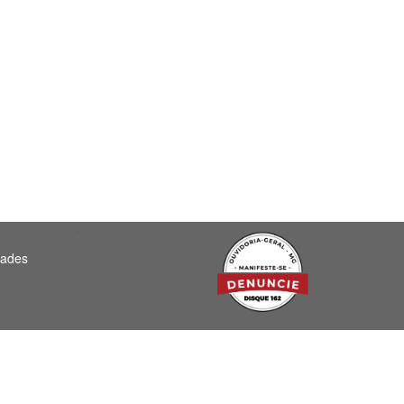
"
dades