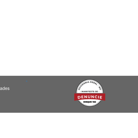
"
dades