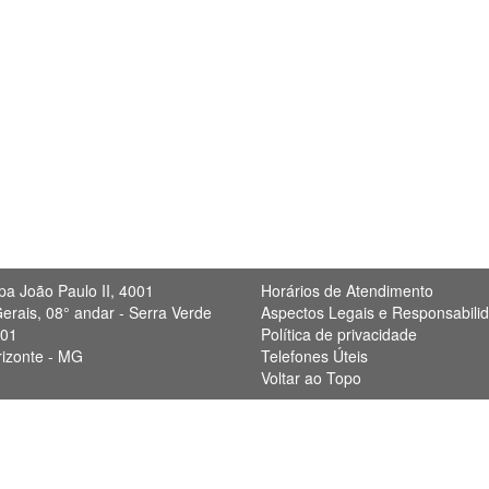
pa João Paulo II, 4001
Horários de Atendimento
erais, 08° andar - Serra Verde
Aspectos Legais e Responsabili
901
Política de privacidade
rizonte - MG
Telefones Úteis
Voltar ao Topo