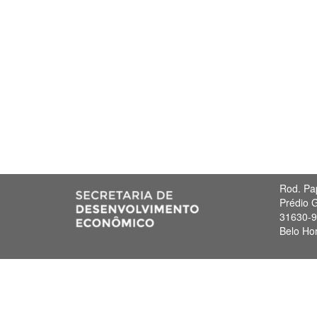
Rod. Pa
Prédio G
31630-
Belo Ho