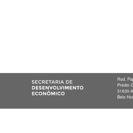
Rod. Pa
Prédio G
31630-
Belo Ho