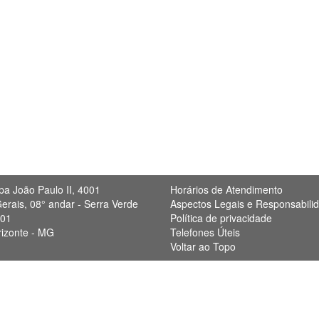
pa João Paulo II, 4001
Horários de Atendimento
erais, 08° andar - Serra Verde
Aspectos Legais e Responsabili
901
Política de privacidade
rizonte - MG
Telefones Úteis
Voltar ao Topo