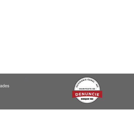
"
dades